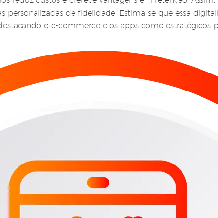
prios reduz custos e oferece vantagens em retenção. Ass
 personalizadas de fidelidade. Estima-se que essa digit
destacando o e-commerce e os apps como estratégicos p