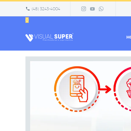
(48) 3243-4004
0
H