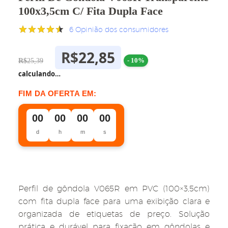
100x3,5cm C/ Fita Dupla Face
6
Opinião dos consumidores
Avaliado
6
como
4.50
R$
22,85
O
O
R$
25,39
de 5, com
- 10%
baseado
Preço
Preço
calculando…
em
Original
Atual
avaliações
FIM DA OFERTA EM:
de clientes
Era:
É:
00
00
00
00
R$25,39.
R$22,85.
d
h
m
s
Perfil de gôndola V065R em PVC (100×3,5cm)
com fita dupla face para uma exibição clara e
organizada de etiquetas de preço. Solução
prática e durável para fixação em gôndolas e