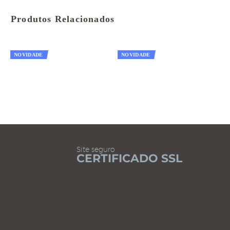
Produtos Relacionados
NOVIDADE
NOVIDADE
N
Site seguro
CERTIFICADO SSL