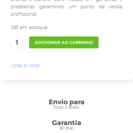
prateleiras, garantindo um ponto de venda
profissional.
293 em estoque
Perfil
ADICIONAR AO CARRINHO
de
Gôndola
V065R
Listar e cotar
Transparente
100x3,5cm
c/
Fita
Dupla
Envio para
Face
Todo o Brasil
quantidade
Garantia
90 dias