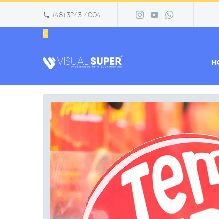
(48) 3243-4004
0
H