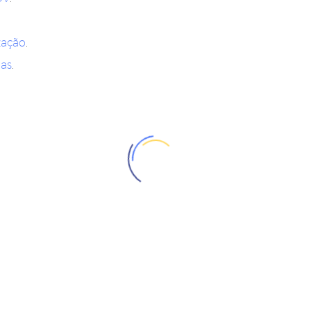
zação
.
as
.