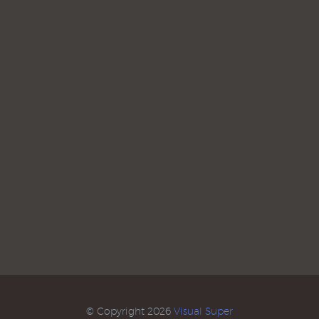
© Copyright 2026
Visual Super