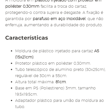
A moldura em
plástico injetado com protetor em
poliéster 0,30mm
facilita a troca do cartaz,
protegendo-o contra sujeira e desgaste. A fixação é
garantida por
parafuso em aço inoxidável
, que não
enferruja, aumentando a durabilidade do produto.
Características
Moldura de plástico injetado para cartaz
A5
(15x21cm)
.
Protetor plástico em poliéster 0,30mm.
Tubo telescópico de alumínio preto (30x25cm),
regulável de 30cm a 55cm.
Altura total máxima:
81cm
.
Base em PS (Poliestireno) 3mm, tamanho
19,5x19,5cm.
Adaptador plástico para união da moldura ao
tubo.