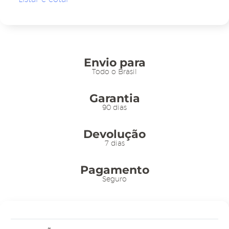
-
TT
30/25
Moldura
Preta
Envio para
-
Todo o Brasil
10un
Garantia
quantidade
90 dias
Devolução
7 dias
Pagamento
Seguro