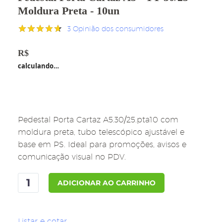
Moldura Preta - 10un
3
Opinião dos consumidores
Avaliado
3
como
4.67
R$
749,00
de 5, com
calculando…
baseado
em
avaliações
de clientes
Pedestal Porta Cartaz A5.30/25.pta10 com
moldura preta, tubo telescópico ajustável e
base em PS. Ideal para promoções, avisos e
comunicação visual no PDV.
Pedestal
ADICIONAR AO CARRINHO
Porta
Cartaz
A5
Listar e cotar