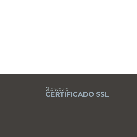
Plataforma de Anúncios
LER CONTEÚDO
Site seguro
CERTIFICADO SSL