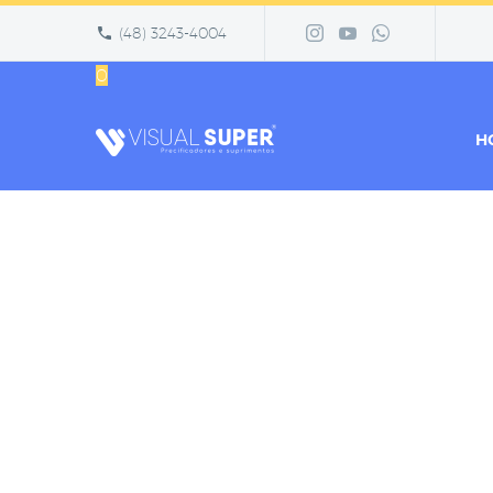
(48) 3243-4004
0
H