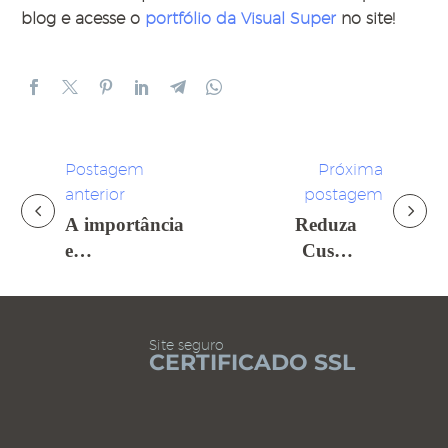
blog e acesse o
portfólio da Visual Super
no site!
Postagem
Próxima
anterior
postagem
Navegação
A importância
Reduza
De
e
Custos
representatividade
Utilizando
Post
das mulheres
Porta-
no varejo
Cartazes e
Site seguro
Pedestais
CERTIFICADO SSL