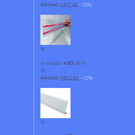
R$
19,40
O
R$
17,46
O
- 10%
preço
preço
original
atual
era:
é:
R$19,40.
R$17,46.
%
Perfil de Gôndola V065R Transparente 100×3,5
Avaliação
4.50
de 5
(6)
R$
25,39
O
R$
22,85
O
- 10%
preço
preço
original
atual
era:
é:
R$25,39.
R$22,85.
%
Perfil de Gôndola V300R c/ Fita Dupla Face