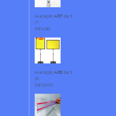
Clip Plástico Transparente 15x8cm c/ Corpo Gi
Avaliação
4.57
de 5
(7)
R$
14,90
Pedestal Porta Cartaz A3 Metiq – TT 30/30 Mol
Avaliação
4.83
de 5
(6)
R$
129,00