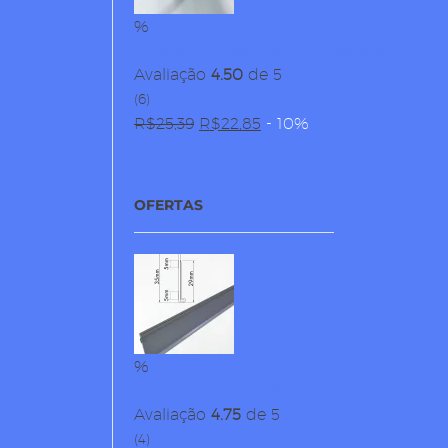
%
Perfil de Gôndola V065R Transparente 100×3,5
Avaliação
4.50
de 5
(6)
R$
25,39
O
R$
22,85
O
- 10%
preço
preço
original
atual
era:
é:
OFERTAS
R$25,39.
R$22,85.
%
Perfil de Gôndola V065R Cinza 100×3,5cm c/ F
Avaliação
4.75
de 5
(4)