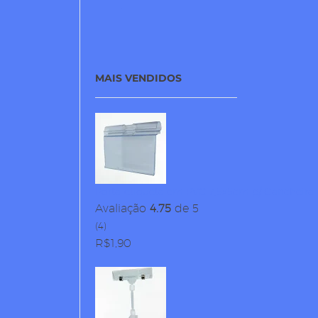
MAIS VENDIDOS
Porta-etiqueta em PVC 7,5x5cm p/ Gancheira
Avaliação
4.75
de 5
(4)
R$
1,90