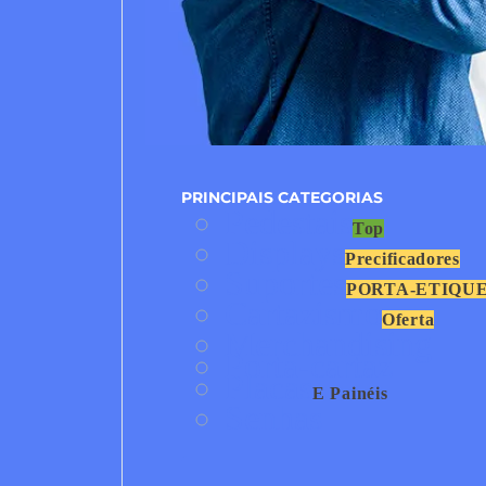
PRINCIPAIS CATEGORIAS
Pedestais
Top
Displays
Precificadores
Suportes
PORTA-ETIQU
Cartazismo
Oferta
Merchandising
Porta-cartaz
Placas
E Painéis
Senhas