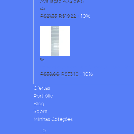
Avaliação
4.75
de 5
(4)
R$
21,35
O
R$
19,22
O
- 10%
preço
preço
original
atual
era:
é:
R$21,35.
R$19,22.
%
Porta-etiqueta em Petg 1,5mm SI – 10×45,5cm c/
R$
59,00
O
R$
53,10
O
- 10%
preço
preço
Ofertas
original
atual
Portfólio
era:
é:
Blog
R$59,00.
R$53,10.
Sobre
Minhas Cotações
0