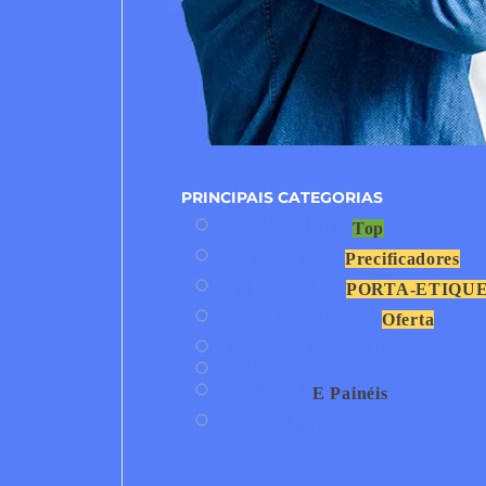
PRINCIPAIS CATEGORIAS
Pedestais
Top
Displays
Precificadores
Suportes
PORTA-ETIQU
Cartazismo
Oferta
Merchandising
Porta-cartaz
Placas
E Painéis
Senhas