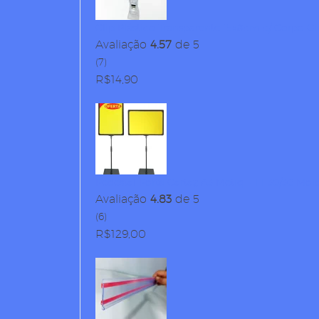
Clip Plástico Transparente 15x8cm c/ Corpo Gi
Avaliação
4.57
de 5
(7)
R$
14,90
Pedestal Porta Cartaz A3 Metiq – TT 30/30 Mol
Avaliação
4.83
de 5
(6)
R$
129,00