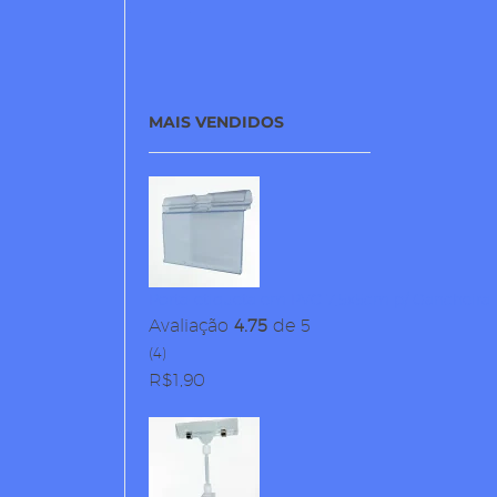
MAIS VENDIDOS
Porta-etiqueta em PVC 7,5x5cm p/ Gancheira
Avaliação
4.75
de 5
(4)
R$
1,90