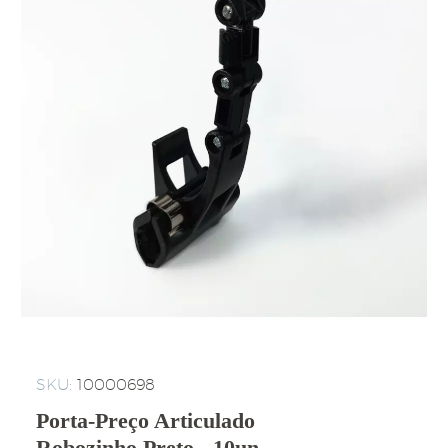
SKU:
10000698
Porta-Preço Articulado
Robozinho Preto - 10un