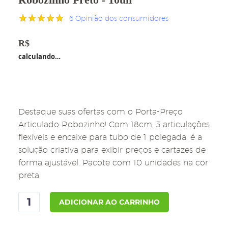
6
Opinião dos consumidores
Avaliado
6
como
4.83
R$
199,00
de 5, com
calculando…
baseado
em
avaliações
de clientes
Destaque suas ofertas com o Porta-Preço
Articulado Robozinho! Com 18cm, 3 articulações
flexíveis e encaixe para tubo de 1 polegada, é a
solução criativa para exibir preços e cartazes de
forma ajustável. Pacote com 10 unidades na cor
preta.
Porta-
ADICIONAR AO CARRINHO
preço
Articulado