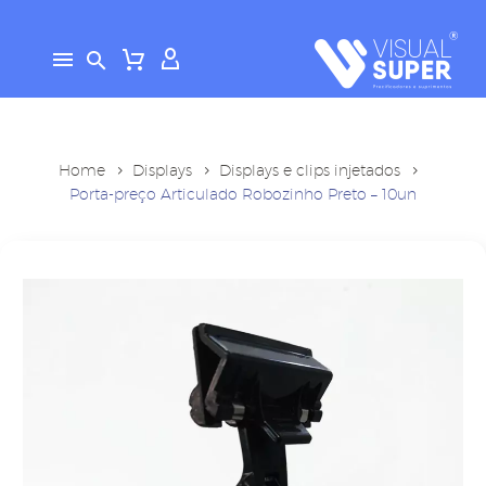
Home
Displays
Displays e clips injetados
Porta-preço Articulado Robozinho Preto – 10un