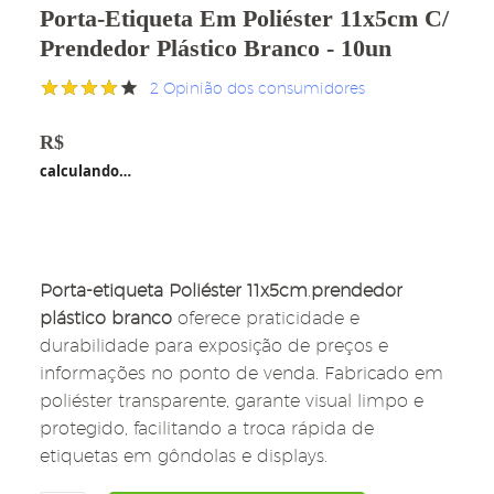
Porta-Etiqueta Em Poliéster 11x5cm C/
Prendedor Plástico Branco - 10un
2
Opinião dos consumidores
Avaliado
2
como
R$
205,00
4.00
de
calculando…
5, com
baseado
em
avaliações
de
clientes
Porta-etiqueta Poliéster 11x5cm
.
prendedor
plástico branco
oferece praticidade e
durabilidade para exposição de preços e
informações no ponto de venda. Fabricado em
poliéster transparente, garante visual limpo e
protegido, facilitando a troca rápida de
etiquetas em gôndolas e displays.