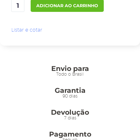
Porta-
ADICIONAR AO CARRINHO
etiqueta
em
Poliéster
Listar e cotar
11x5cm
c/
Prendedor
Plástico
Branco
Envio para
-
Todo o Brasil
10un
Garantia
quantidade
90 dias
Devolução
7 dias
Pagamento
Seguro