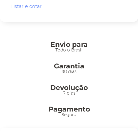
21x15cm
Listar e cotar
c/
Visor
para
Etiqueta
Mod.
Envio para
23
Todo o Brasil
-
Garantia
100un
90 dias
quantidade
Devolução
7 dias
Pagamento
Seguro