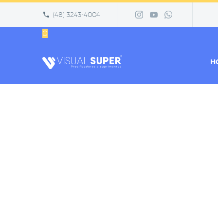
(48) 3243-4004
0
H