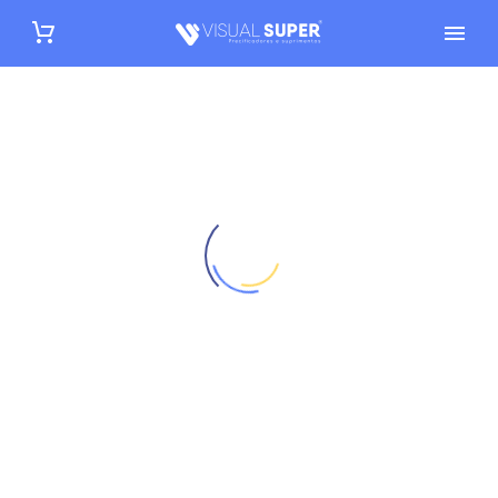
Como
Comunicação visual
Supermercados
Montar
uma
Ilha
de
Ofertas
Atrativa
-
By
Visual Super
16 de julho de 2025
Como Montar uma Ilha de
Ofertas Atrativa