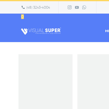
(48) 3243-4004
0
H