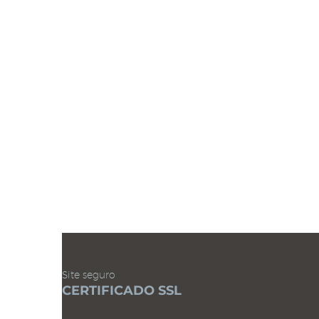
Item adic
Site seguro
CERTIFICADO SSL