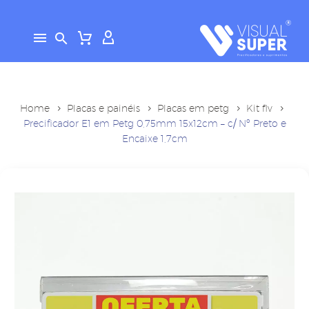
Home
Placas e painéis
Placas em petg
Kit flv
Precificador E1 em Petg 0,75mm 15x12cm – c/ Nº Preto e
Encaixe 1,7cm