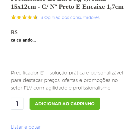
15x12cm - C/ Nº Preto E Encaixe 1,7cm
3
Opinião dos consumidores
Avaliado
3
como
4.67
R$
44,90
de 5, com
calculando…
baseado
em
avaliações
de clientes
Precificador E1 – solução prática e personalizável
para destacar preços, ofertas e promoções no
setor FLV com agilidade e profissionalismo.
Precificador
ADICIONAR AO CARRINHO
E1
em
Petg
Listar e cotar
0,75mm