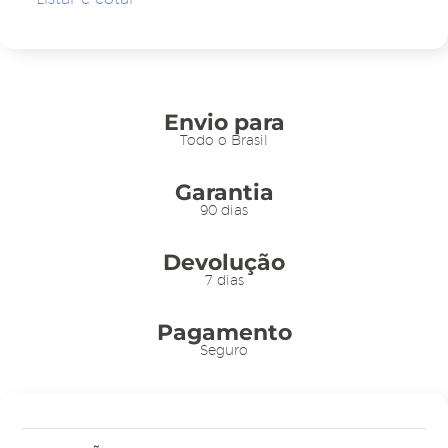
PP
0,4mm
–
21x17,5cm
com
Envio para
Visor
Todo o Brasil
para
Garantia
Etiqueta
90 dias
quantidade
Devolução
7 dias
Pagamento
Seguro