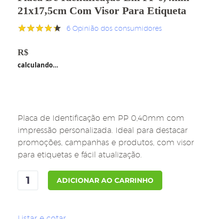
21x17,5cm Com Visor Para Etiqueta
6
Opinião dos consumidores
Avaliado
6
como
R$
10,00
4.33
de
calculando…
5, com
baseado
em
avaliações
de
clientes
Placa de Identificação em PP 0,40mm com
impressão personalizada. Ideal para destacar
promoções, campanhas e produtos, com visor
para etiquetas e fácil atualização.
Placa
ADICIONAR AO CARRINHO
de
Identificação
em
Listar e cotar