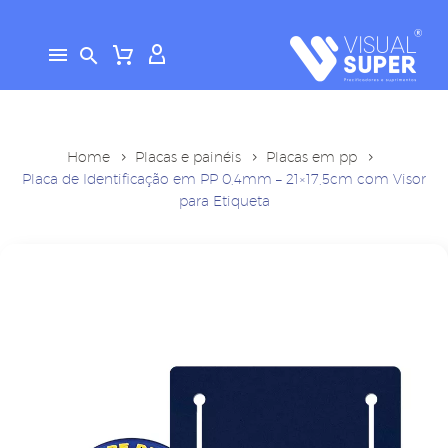
Home
Placas e painéis
Placas em pp
Placa de Identificação em PP 0,4mm – 21×17,5cm com Visor
para Etiqueta