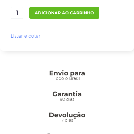
Pedestal
ADICIONAR AO CARRINHO
c/
Precificador
E3
Listar e cotar
F/V
-
TT
30/30
Moldura
Envio para
A4
Todo o Brasil
Preta
Garantia
c/
90 dias
Nº
Azul
Devolução
quantidade
7 dias