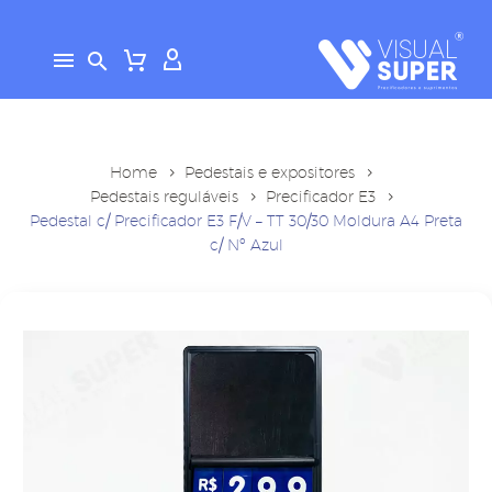
Home
Pedestais e expositores
Pedestais reguláveis
Precificador E3
Pedestal c/ Precificador E3 F/V – TT 30/30 Moldura A4 Preta
c/ Nº Azul