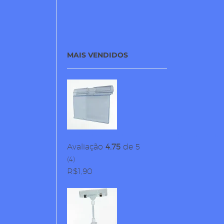
MAIS VENDIDOS
Porta-etiqueta em PVC 7,5x5cm p/ Gancheira
Avaliação
4.75
de 5
(4)
R$
1,90