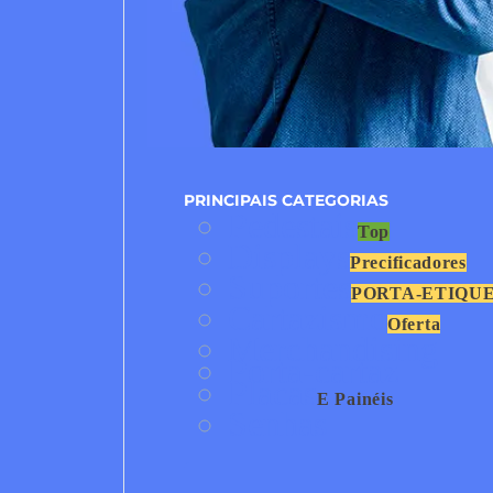
PRINCIPAIS CATEGORIAS
Pedestais
Top
Displays
Precificadores
Suportes
PORTA-ETIQU
Cartazismo
Oferta
Merchandising
Porta-cartaz
Placas
E Painéis
Senhas