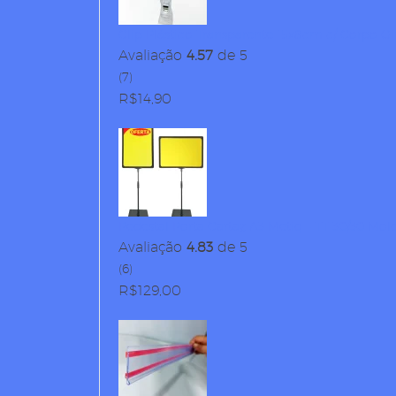
Clip Plástico Transparente 15x8cm c/ Corpo Gi
Avaliação
4.57
de 5
(7)
R$
14,90
Pedestal Porta Cartaz A3 Metiq – TT 30/30 Mol
Avaliação
4.83
de 5
(6)
R$
129,00