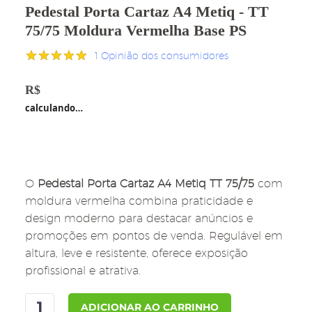
Pedestal Porta Cartaz A4 Metiq - TT
75/75 Moldura Vermelha Base PS
1
Opinião dos consumidores
Avaliado
1
como
5.00
R$
189,00
de 5, com
calculando…
baseado em
avaliação
de cliente
O
Pedestal Porta Cartaz A4 Metiq TT 75/75
com
moldura vermelha combina praticidade e
design moderno para destacar anúncios e
promoções em pontos de venda. Regulável em
altura, leve e resistente, oferece exposição
profissional e atrativa.
Pedestal
ADICIONAR AO CARRINHO