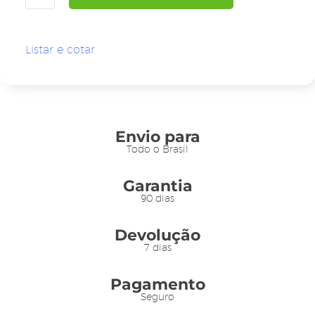
Porta
Cartaz
A4
Listar e cotar
Metiq
-
TT
75/75
Moldura
Envio para
Vermelha
Todo o Brasil
Base
Garantia
PS
90 dias
quantidade
Devolução
7 dias
Pagamento
Seguro