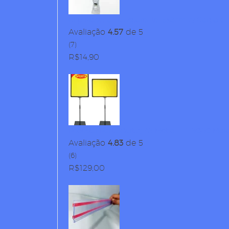
Clip Plástico Transparente 15x8cm c/ Corpo Gi
Avaliação
4.57
de 5
(7)
R$
14,90
Pedestal Porta Cartaz A3 Metiq – TT 30/30 Mol
Avaliação
4.83
de 5
(6)
R$
129,00