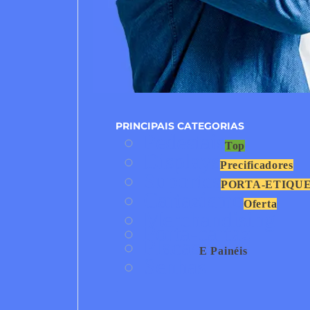
PRINCIPAIS CATEGORIAS
Pedestais
Top
Displays
Precificadores
Suportes
PORTA-ETIQU
Cartazismo
Oferta
Merchandising
Porta-cartaz
Placas
E Painéis
Senhas