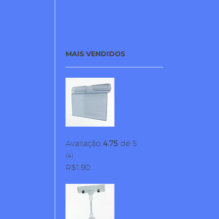
MAIS VENDIDOS
Porta-etiqueta em PVC 7,5x5cm p/ Gancheira
Avaliação
4.75
de 5
(4)
R$
1,90