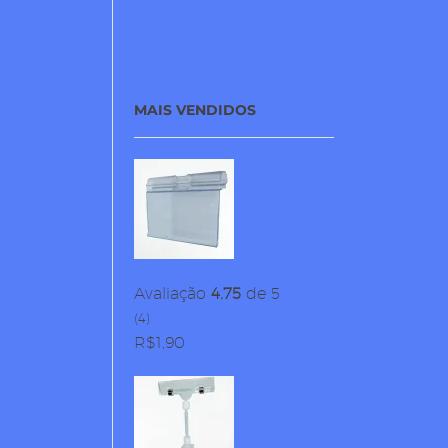
MAIS VENDIDOS
Porta-etiqueta em PVC 7,5x5cm p/ Gancheira
Avaliação
4.75
de 5
(4)
R$
1,90