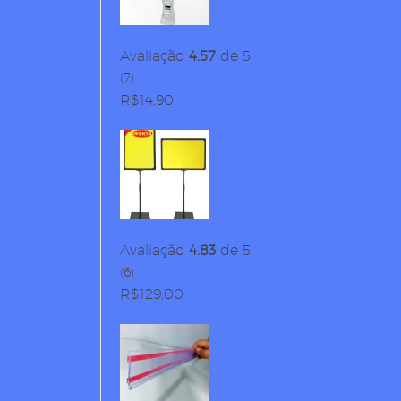
Clip Plástico Transparente 15x8cm c/ Corpo Gi
Avaliação
4.57
de 5
(7)
R$
14,90
Pedestal Porta Cartaz A3 Metiq – TT 30/30 Mol
Avaliação
4.83
de 5
(6)
R$
129,00