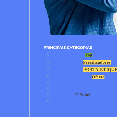
PRINCIPAIS CATEGORIAS
Pedestais
Top
Displays
Precificadores
Suportes
PORTA-ETIQU
Cartazismo
Oferta
Merchandising
Porta-cartaz
Placas
E Painéis
Senhas