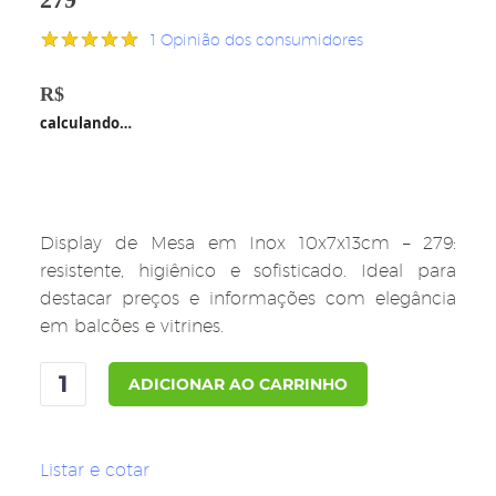
1
Opinião dos consumidores
Avaliado
1
como
5.00
R$
51,80
de 5, com
calculando…
baseado em
avaliação
de cliente
Display de Mesa em Inox 10x7x13cm – 279:
resistente, higiênico e sofisticado. Ideal para
destacar preços e informações com elegância
em balcões e vitrines.
Display
ADICIONAR AO CARRINHO
de
Mesa
em
Listar e cotar
Inox